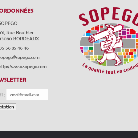
ORDONNÉES
SOPEGO
101, Rue Bouthier
33080 BORDEAUX
05 56 85 46 46
sopego@sopego.com
http://www.sopego.com
WSLETTER
l :